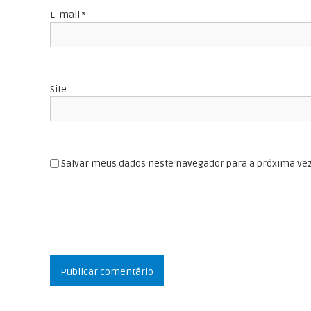
o
e
E-mail
*
t
s
e
t
Site
Salvar meus dados neste navegador para a próxima ve