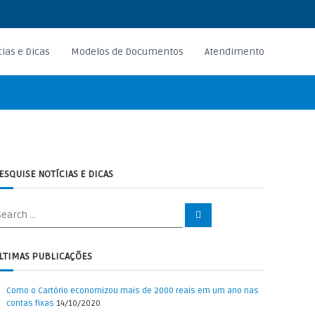
cias e Dicas
Modelos de Documentos
Atendimento
ESQUISE NOTÍCIAS E DICAS
S
e
a
r
c
LTIMAS PUBLICAÇÕES
h
Como o Cartório economizou mais de 2000 reais em um ano nas
contas fixas
14/10/2020