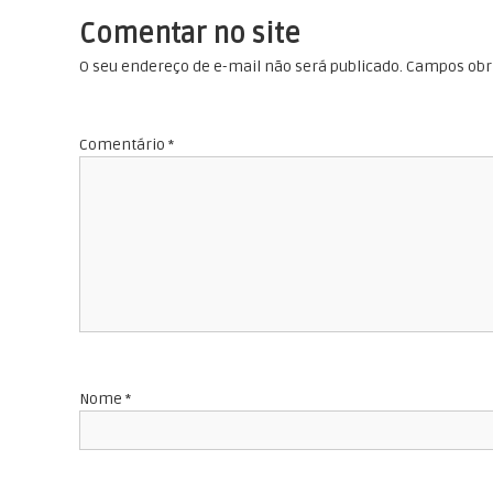
v
o
Comentar no site
d
e
e
O seu endereço de e-mail não será publicado.
Campos obr
C
g
o
n
Comentário
*
a
s
e
ç
l
h
ã
e
o
i
r
d
o
L
e
Nome
*
a
f
P
a
i