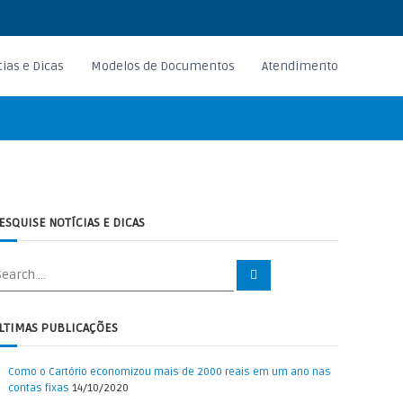
cias e Dicas
Modelos de Documentos
Atendimento
ESQUISE NOTÍCIAS E DICAS
S
e
a
r
c
LTIMAS PUBLICAÇÕES
h
Como o Cartório economizou mais de 2000 reais em um ano nas
contas fixas
14/10/2020