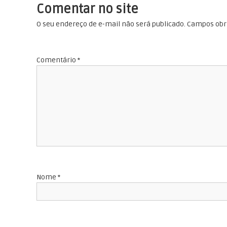
v
o
Comentar no site
d
e
O seu endereço de e-mail não será publicado.
Campos obr
e
C
g
o
Comentário
*
n
a
s
e
ç
l
h
ã
e
o
i
r
d
o
L
Nome
*
e
a
f
P
a
i