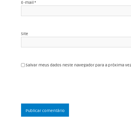
o
E-mail
*
e
t
s
e
t
Site
Salvar meus dados neste navegador para a próxima ve