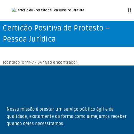
S
k
C
i
a
p
r
Certidão Positiva de Protesto –
t
t
o
Pessoa Jurídica
ó
c
r
o
n
i
t
o
[contact-form-7 404 "Não encontrado"]
e
d
n
e
t
P
r
o
t
Nossa missão é prestar um serviço público ágil e de
e
qualidade, exatamente da forma como almejamos receber
s
quando deles necessitamos.
t
o