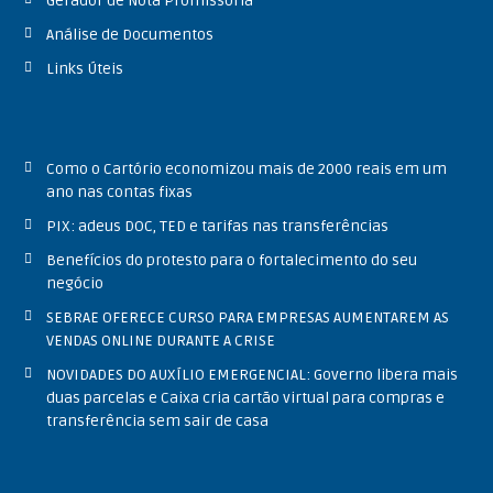
Gerador de Nota Promissória
e
t
Análise de Documentos
e
Links Úteis
Como o Cartório economizou mais de 2000 reais em um
ano nas contas fixas
PIX: adeus DOC, TED e tarifas nas transferências
Benefícios do protesto para o fortalecimento do seu
negócio
SEBRAE OFERECE CURSO PARA EMPRESAS AUMENTAREM AS
VENDAS ONLINE DURANTE A CRISE
NOVIDADES DO AUXÍLIO EMERGENCIAL: Governo libera mais
duas parcelas e Caixa cria cartão virtual para compras e
transferência sem sair de casa