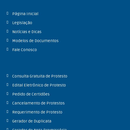
d
e
Página Inicial
C
Legislação
o
Notícias e Dicas
n
s
Modelos de Documentos
e
Fale Conosco
l
h
e
i
Consulta Gratuita de Protesto
r
Edital Eletrônico de Protesto
o
Pedido de Certidões
L
a
Cancelamento de Protestos
f
Requerimento de Protesto
a
Gerador de Duplicata
i